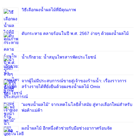
วิธีเลือกผงน้ำผลไม้ที่มีคุณภาพ
ดับกระหาย คลายร้อนในปี พ.ศ. 2567 ง่ายๆ ด้วยผงน้ำผลไม้
น้ำเก๊กฮวย: น้ำสมุนไพรสารพัดประโยชน์
จากผู้ไม่มีประสบการณ์ขายสู่เจ้าของร้านน้ำ: เรื่องราวการ
สร้างรายได้ที่ยั่งยืนด้วยผงชงน้ำผลไม้ Omix
“ผงชงน้ำผลไม้” จากเทคโนโลยีล้ำสมัย สู่ทางเลือกใหม่สำหรับ
พ่อค้าแม่ค้า
ผงน้ำผลไม้ อีกหนึ่งตัวช่วยรับมือช่วงอากาศร้อนจัด