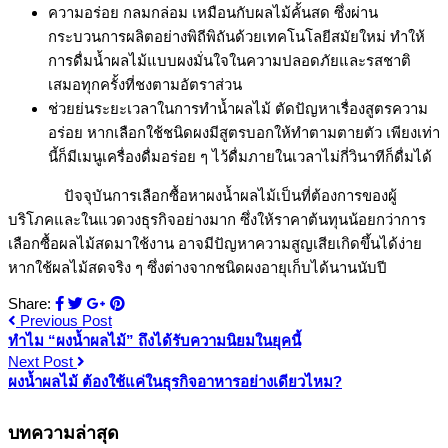
ความอร่อย กลมกล่อม เหมือนกับผลไม้คั้นสด ซึ่งผ่าน
กระบวนการผลิตอย่างพิถีพิถันด้วยเทคโนโลยีสมัยใหม่ ทำให้
การดื่มน้ำผลไม้แบบผงมั่นใจในความปลอดภัยและรสชาติ
เสมอทุกครั้งที่ชงตามอัตราส่วน
ช่วยย่นระยะเวลาในการทำน้ำผลไม้ ตัดปัญหาเรื่องสูตรความ
อร่อย หากเลือกใช้ชนิดผงมีสูตรบอกให้ทำตามตายตัว เพียงเท่า
นี้ก็มีเมนูเครื่องดื่มอร่อย ๆ ไว้ดื่มภายในเวลาไม่กี่วินาทีก็ดื่มได้
ปัจจุบันการเลือกซื้อหาผงน้ำผลไม้เป็นที่ต้องการของผู้
บริโภคและในแวดวงธุรกิจอย่างมาก ซึ่งให้ราคาต้นทุนน้อยกว่าการ
เลือกซื้อผลไม้สดมาใช้งาน อาจมีปัญหาความสูญเสียเกิดขึ้นได้ง่าย
หากใช้ผลไม้สดจริง ๆ ซึ่งต่างจากชนิดผงอายุเก็บได้นานนับปี
Share:
Previous Post
ทำไม “ผงน้ำผลไม้” ถึงได้รับความนิยมในยุคนี้
Next Post
ผงน้ำผลไม้ ต้องใช้แค่ในธุรกิจอาหารอย่างเดียวไหม?
บทความล่าสุด