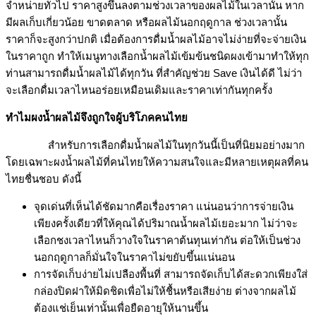
จำหน่ายทั่วไป ราคาสูงขึ้นลงตามช่วงเวลาของผลไม้ในเวลานั้น หาก
มีผลเก็บเกี่ยวน้อย ขาดตลาด หรือผลไม้นอกฤดูกาล ช่วงเวลานั้น
ราคาก็จะสูงกว่าปกติ เมื่อต้องการดื่มน้ำผลไม้อาจไม่ง่ายที่จะจ่ายเงิน
ในราคาถูก ทำให้เมนูทางเลือกน้ำผลไม้เข้มข้นชนิดผงเข้ามาทำให้ทุก
ท่านสามารถดื่มน้ำผลไม้ได้ทุกวัน ที่สำคัญช่วย Save เงินได้ดี ไม่ว่า
จะเลือกดื่มเวลาไหนอร่อยเหมือนเดิมและราคาเท่ากันทุกครั้ง
ทำไมผงน้ำผลไม้จึงถูกใจผู้บริโภคคนไทย
สำหรับการเลือกดื่มน้ำผลไม้ในทุกวันนี้เป็นที่นิยมอย่างมาก
โดยเฉพาะผงน้ำผลไม้ที่คนไทยให้ความสนใจและมีหลายเหตุผลที่คน
ไทยชื่นชอบ ดังนี้
จุดเด่นที่เห็นได้ชัดมากคือเรื่องราคา แน่นอนว่าการจ่ายเงิน
เพียงครั้งเดียวที่ให้คุณได้ปริมาณน้ำผลไม้เยอะมาก ไม่ว่าจะ
เลือกชงเวลาไหนก็วางใจในราคาต้นทุนเท่ากัน ต่อให้เป็นช่วง
นอกฤดูกาลก็มั่นใจในราคาไม่ขยับขึ้นแน่นอน
การจัดเก็บง่ายไม่เปลืองพื้นที่ สามารถจัดเก็บได้สะดวกเพียงใส่
กล่องปิดฝาให้มิดชิดเพื่อไม่ให้ชื้นหรือเสียง่าย ต่างจากผลไม้
ต้องแช่เย็นเท่านั้นเพื่อยืดอายุให้นานขึ้น