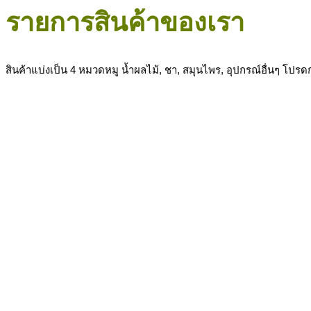
รายการสินค้าของเรา
สินค้าแบ่งเป็น 4 หมวดหมู น้ำผลไม้, ชา, สมุนไพร, อุปกรณ์อื่นๆ โปร
สินค้าทั้งหมด
น้ำผลไม้
ชา
สมุนไพร
อุปกรณ์อื่นๆ
ผงส้ม
90
฿
ผงพั้นช์