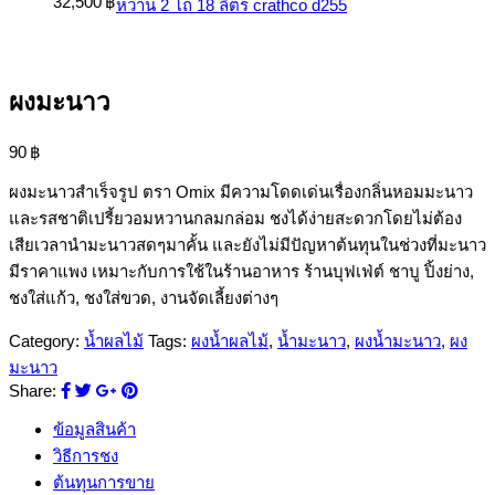
32,500
฿
หวาน 2 โถ 18 ลิตร crathco d255
ผงมะนาว
90
฿
ผงมะนาวสำเร็จรูป ตรา Omix มีความโดดเด่นเรื่องกลิ่นหอมมะนาว
และรสชาติเปรี้ยวอมหวานกลมกล่อม ชงได้ง่ายสะดวกโดยไม่ต้อง
เสียเวลานำมะนาวสดๆมาคั้น และยังไม่มีปัญหาต้นทุนในช่วงที่มะนาว
มีราคาแพง เหมาะกับการใช้ในร้านอาหาร ร้านบุฟเฟ่ต์ ชาบู ปิ้งย่าง,
ชงใส่แก้ว, ชงใส่ขวด, งานจัดเลี้ยงต่างๆ
Category:
น้ำผลไม้
Tags:
ผงน้ำผลไม้
,
น้ำมะนาว
,
ผงน้ำมะนาว
,
ผง
มะนาว
Share:
ข้อมูลสินค้า
วิธีการชง
ต้นทุนการขาย